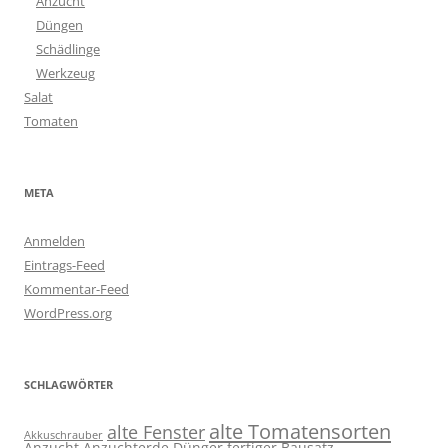
Anzucht
Düngen
Schädlinge
Werkzeug
Salat
Tomaten
META
Anmelden
Eintrags-Feed
Kommentar-Feed
WordPress.org
SCHLAGWÖRTER
alte Tomatensorten
alte Fenster
Akkuschrauber
Anzucht
Anzuchterde
Dünger
fertiger Bausatz