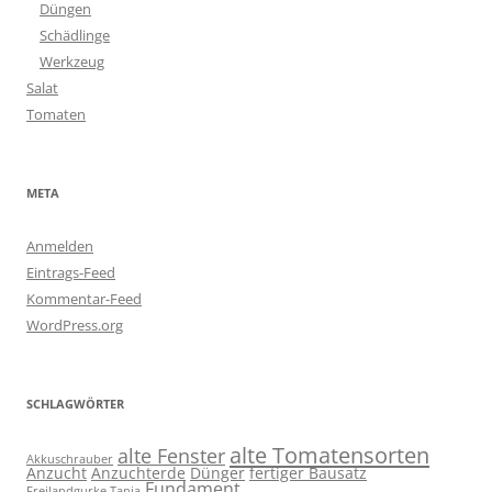
Düngen
Schädlinge
Werkzeug
Salat
Tomaten
META
Anmelden
Eintrags-Feed
Kommentar-Feed
WordPress.org
SCHLAGWÖRTER
alte Tomatensorten
alte Fenster
Akkuschrauber
Anzucht
Anzuchterde
Dünger
fertiger Bausatz
Fundament
Freilandgurke Tanja