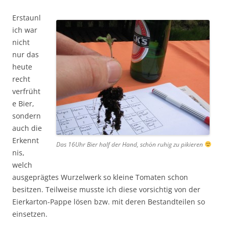
Erstaunl
ich war
nicht
nur das
heute
recht
verfrüht
e Bier,
sondern
auch die
Erkennt
Das 16Uhr Bier half der Hand, schön ruhig zu pikieren
nis,
welch
ausgeprägtes Wurzelwerk so kleine Tomaten schon
besitzen. Teilweise musste ich diese vorsichtig von der
Eierkarton-Pappe lösen bzw. mit deren Bestandteilen so
einsetzen.