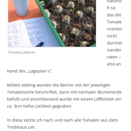
natürlic
h so,
das die
Tomate
nsorten
nicht
durchei
nander
Tomaten pikieren
raten –
also an
Hand des „Lageplan´s“.
Mittels edding wurden die Becher mit der jeweiligen
Tomatensorte beschriftet, dann mit normaler Blumenerde
befüllt und anschliessend wurde mit einem Löffelchen ein
ca. 3cm tiefes Löchlein gegraben.
In diese setzte ich nach und nach alle Tomaten aus dem
Treibhaus um.