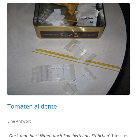
Tomaten al dente
Eine Antwort
„
Guck mal, hier! Nimm doch Spaghettis als Stäbchen
“ hiess es,