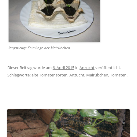
langstielige Keimlinge der Mairübchen
Dieser Beitrag wurde am
6. April 2015
in
Anzucht
veröffentlicht.
Schlagworte:
alte Tomatensorten
,
Anzucht
,
Mairübchen
,
Tomaten
.