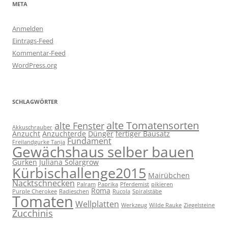
META
Anmelden
Eintrags-Feed
Kommentar-Feed
WordPress.org
SCHLAGWÖRTER
alte Tomatensorten
alte Fenster
Akkuschrauber
Anzucht
Anzuchterde
Dünger
fertiger Bausatz
Fundament
Freilandgurke Tanja
Gewächshaus selber bauen
Gurken
Juliana Solargrow
Kürbischallenge2015
Mairübchen
Nacktschnecken
Palram
Paprika
Pferdemist
pikieren
Roma
Purple Cherokee
Radieschen
Rucola
Spiralstäbe
Tomaten
Wellplatten
Werkzeug
Wilde Rauke
Ziegelsteine
Zucchinis